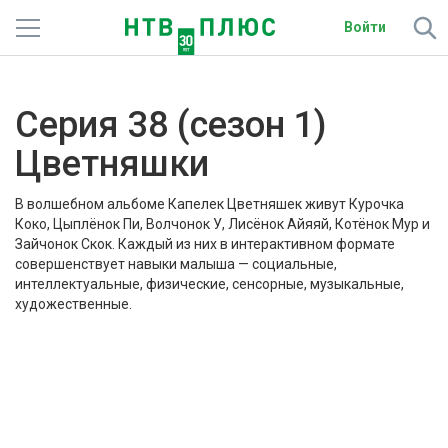
Войти
Телеканалы
Серия 38 (сезон 1)
Фильмы и сериалы
Цветняшки
Спорт
В волшебном альбоме Капелек Цветняшек живут Курочка
Подписки
Коко, Цыплёнок Пи, Волчонок У, Лисёнок Айяяй, Котёнок Мур и
Зайчонок Скок. Каждый из них в интерактивном формате
совершенствует навыки малыша — социальные,
Радио
интеллектуальные, физические, сенсорные, музыкальные,
художественные.
Спутниковым абонентам
О сайте
Цветняшки
Активировать промокод
1
сериал