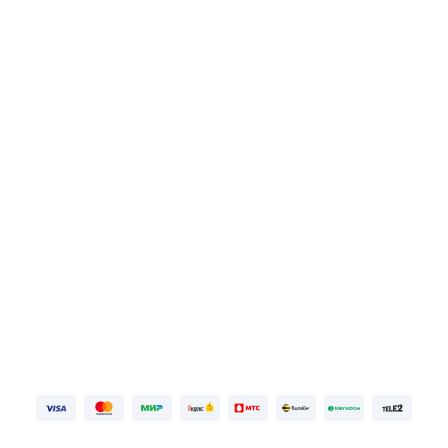
Библиотека
Цветняшки
Первая неделя бесплатно, далее
99 ₽⁠/⁠
мес
ПОПРОБОВАТЬ БЕСПЛАТНО
Войдите