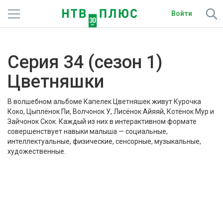
Войти
Телеканалы
Серия 34 (сезон 1)
Фильмы и сериалы
Цветняшки
Спорт
В волшебном альбоме Капелек Цветняшек живут Курочка
Подписки
Коко, Цыплёнок Пи, Волчонок У, Лисёнок Айяяй, Котёнок Мур и
Зайчонок Скок. Каждый из них в интерактивном формате
совершенствует навыки малыша — социальные,
Радио
интеллектуальные, физические, сенсорные, музыкальные,
художественные.
Спутниковым абонентам
О сайте
Цветняшки
Активировать промокод
1
сериал