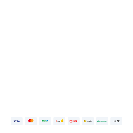
Библиотека
Цветняшки
Первая неделя бесплатно, далее
99 ₽⁠/⁠
мес
ПОПРОБОВАТЬ БЕСПЛАТНО
Войдите