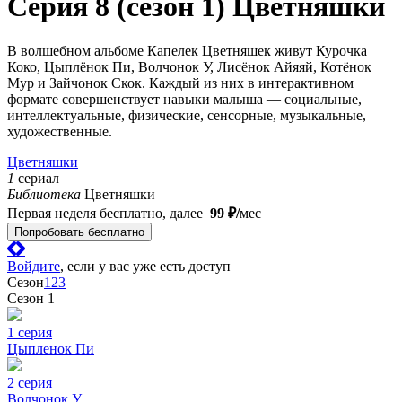
Серия 8 (сезон 1) Цветняшки
В волшебном альбоме Капелек Цветняшек живут Курочка
Коко, Цыплёнок Пи, Волчонок У, Лисёнок Айяяй, Котёнок
Мур и Зайчонок Скок. Каждый из них в интерактивном
формате совершенствует навыки малыша — социальные,
интеллектуальные, физические, сенсорные, музыкальные,
художественные.
Цветняшки
1
сериал
Библиотека
Цветняшки
Первая неделя бесплатно, далее
99 ₽⁠/⁠
мес
Попробовать бесплатно
Войдите
, если у вас уже есть доступ
Сезон
1
2
3
Сезон 1
1 серия
Цыпленок Пи
2 серия
Волчонок У