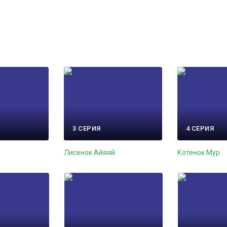
3 СЕРИЯ
4 СЕРИЯ
Лисенок Айяяй
Котенок Мур