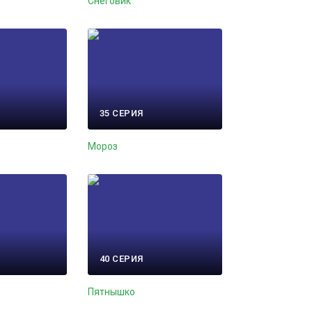
Снеговик
35 СЕРИЯ
Мороз
40 СЕРИЯ
Пятнышко