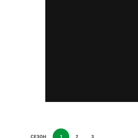
СЕЗОН
1
2
3