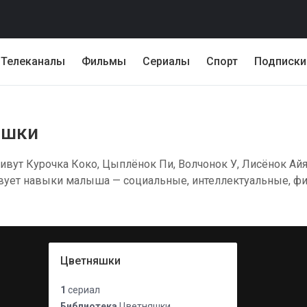
Телеканалы
Фильмы
Сериалы
Спорт
Подписки
яшки
ут Курочка Коко, Цыплёнок Пи, Волчонок У, Лисёнок Айя
вует навыки малыша — социальные, интеллектуальные, фи
Цветняшки
1
сериал
Библиотека
Цветняшки