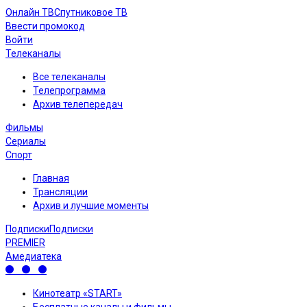
Онлайн ТВ
Спутниковое ТВ
Ввести промокод
Войти
Телеканалы
Все телеканалы
Телепрограмма
Архив телепередач
Фильмы
Сериалы
Спорт
Главная
Трансляции
Архив и лучшие моменты
Подписки
Подписки
PREMIER
Амедиатека
Кинотеатр «START»