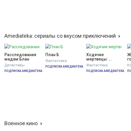
Amediateka: сериалы со вкусом приключений
Расследования 
План Б
Ходячие 
Ж
мадам Блан
мертвецы: 
г
Фантастика
Выжившие
Детективы
Фантастика
К
ПОДПИСКА АМЕДИАТЕКА
ПОДПИСКА АМЕДИАТЕКА
ПОДПИСКА АМЕДИАТЕКА
П
Военное кино