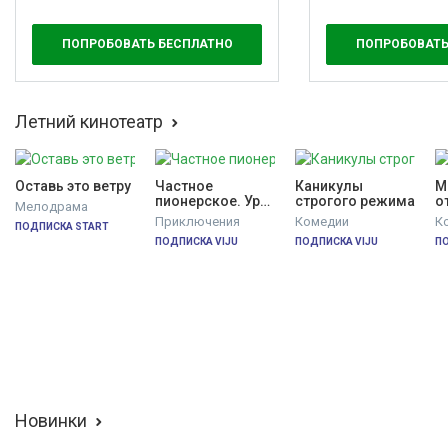
ПОПРОБОВАТЬ БЕСПЛАТНО
ПОПРОБОВАТЬ
Летний кинотеатр
Оставь это ветру
Частное 
Каникулы 
М
пионерское. Ура, 
строгого режима
о
Мелодрама
каникулы!!!
Приключения
Комедии
К
ПОДПИСКА START
ПОДПИСКА VIJU
ПОДПИСКА VIJU
ПО
Новинки