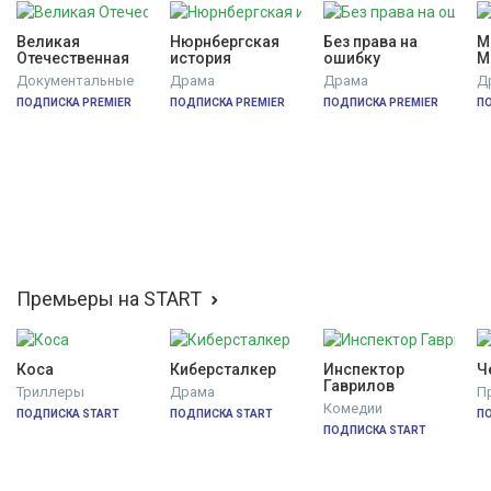
Великая 
Нюрнбергская 
Без права на 
М
Отечественная
история
ошибку
М
Документальные
Драма
Драма
Д
ПОДПИСКА PREMIER
ПОДПИСКА PREMIER
ПОДПИСКА PREMIER
П
Премьеры на START
Коса
Киберсталкер
Инспектор 
Ч
Гаврилов
Триллеры
Драма
П
Комедии
ПОДПИСКА START
ПОДПИСКА START
П
ПОДПИСКА START