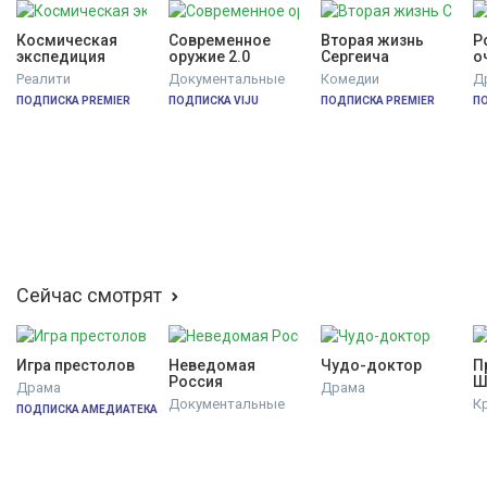
Космическая 
Современное 
Вторая жизнь 
Р
экспедиция
оружие 2.0
Сергеича
о
Реалити
Документальные
Комедии
Д
ПОДПИСКА PREMIER
ПОДПИСКА VIJU
ПОДПИСКА PREMIER
ПО
Сейчас смотрят
Игра престолов
Неведомая 
Чудо-доктор
П
Россия
Ш
Драма
Драма
Х
Документальные
К
ПОДПИСКА АМЕДИАТЕКА
д