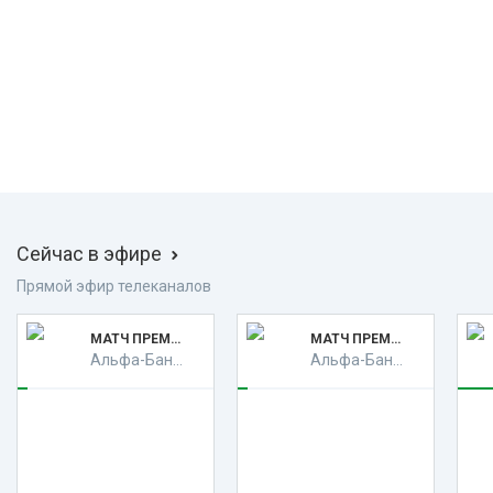
Сейчас в эфире
Прямой эфир телеканалов
МАТЧ ПРЕМЬЕР HD
МАТЧ ПРЕМЬЕР HD
Альфа-Банк Российская Премьер-Лига. Тур 2. "Балтика" - "Динамо" (Москва) (6+)
Альфа-Банк Российская Премьер-Лига. Тур 2. "Балтика" - "Динамо" (Москва) (6+)