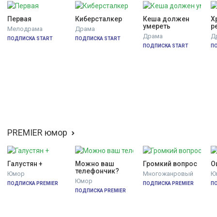
Первая
Киберсталкер
Кеша должен 
Х
умереть
р
Мелодрама
Драма
Ф
Драма
Д
ПОДПИСКА START
ПОДПИСКА START
ПОДПИСКА START
П
PREMIER юмор
Галустян +
Можно ваш 
Громкий вопрос
О
телефончик?
Юмор
Многожанровый
Ю
Юмор
ПОДПИСКА PREMIER
ПОДПИСКА PREMIER
П
ПОДПИСКА PREMIER