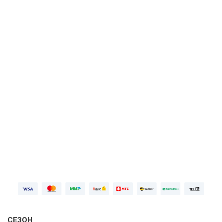
Библиотека
Цветняшки
Первая неделя бесплатно, далее
99 ₽⁠/⁠
мес
ПОПРОБОВАТЬ БЕСПЛАТНО
Войдите
СЕЗОН