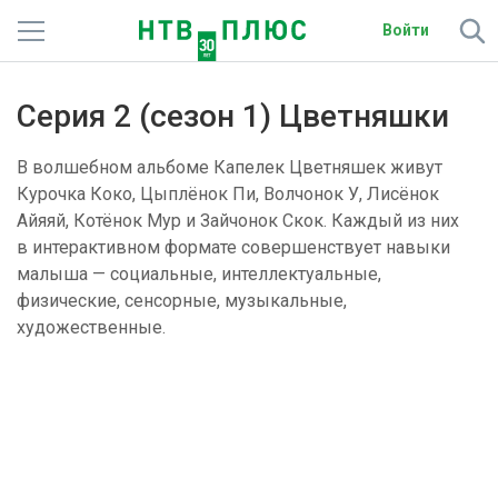
Войти
Телеканалы
Серия 2 (сезон 1) Цветняшки
Фильмы и сериалы
В волшебном альбоме Капелек Цветняшек живут
Спорт
Курочка Коко, Цыплёнок Пи, Волчонок У, Лисёнок
Айяяй, Котёнок Мур и Зайчонок Скок. Каждый из них
Подписки
в интерактивном формате совершенствует навыки
малыша — социальные, интеллектуальные,
Радио
физические, сенсорные, музыкальные,
художественные.
Спутниковым абонентам
О сайте
Цветняшки
Активировать промокод
1
сериал