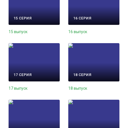
15 СЕРИЯ
16 СЕРИЯ
15 выпуск
16 выпуск
17 СЕРИЯ
18 СЕРИЯ
17 выпуск
18 выпуск