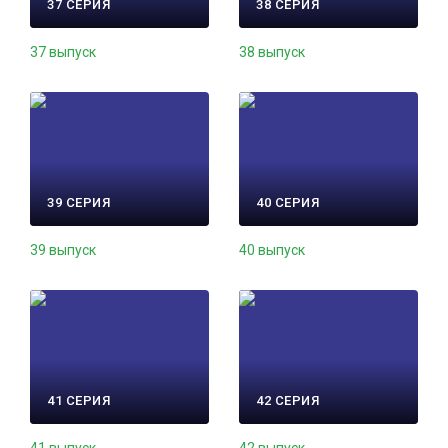
37 СЕРИЯ
38 СЕРИЯ
37 выпуск
38 выпуск
39 СЕРИЯ
40 СЕРИЯ
39 выпуск
40 выпуск
41 СЕРИЯ
42 СЕРИЯ