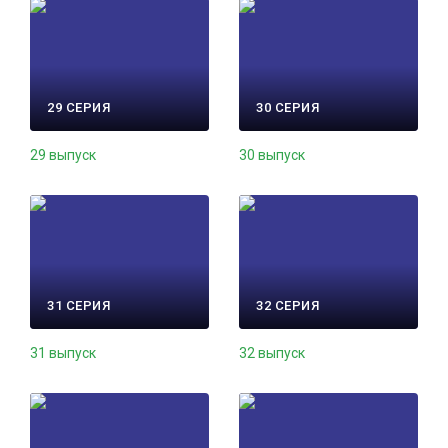
29 СЕРИЯ
30 СЕРИЯ
29 выпуск
30 выпуск
31 СЕРИЯ
32 СЕРИЯ
31 выпуск
32 выпуск