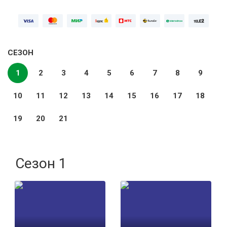
СЕЗОН
1
2
3
4
5
6
7
8
9
10
11
12
13
14
15
16
17
18
19
20
21
Сезон 1