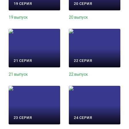
19 СЕРИЯ
20 СЕРИЯ
19 выпуск
20 выпуск
21 СЕРИЯ
22 СЕРИЯ
21 выпуск
22 выпуск
23 СЕРИЯ
24 СЕРИЯ