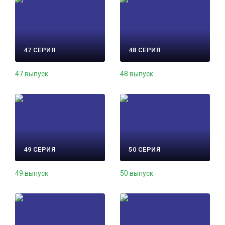
47 СЕРИЯ
48 СЕРИЯ
47 выпуск
48 выпуск
49 СЕРИЯ
50 СЕРИЯ
49 выпуск
50 выпуск