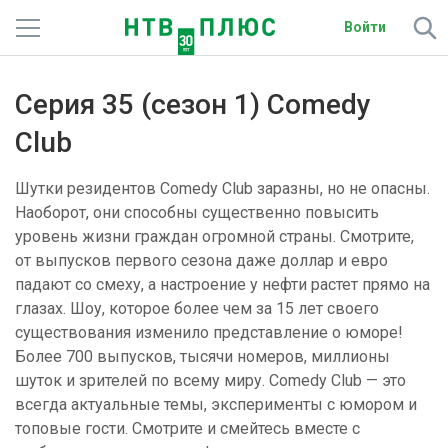
Войти
Телеканалы
Серия 35 (сезон 1) Comedy
Фильмы и сериалы
Club
Спорт
Шутки резидентов Comedy Club заразны, но не опасны.
Наоборот, они способны существенно повысить
Подписки
уровень жизни граждан огромной страны. Смотрите,
от выпусков первого сезона даже доллар и евро
Радио
падают со смеху, а настроение у нефти растет прямо на
глазах. Шоу, которое более чем за 15 лет своего
Спутниковым абонентам
существования изменило представление о юморе!
Более 700 выпусков, тысячи номеров, миллионы
О сайте
шуток и зрителей по всему миру. Comedy Club — это
всегда актуальные темы, эксперименты с юмором и
Активировать промокод
топовые гости. Смотрите и смейтесь вместе с