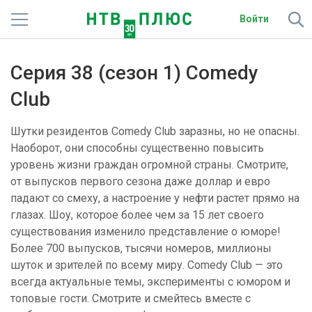
Войти
Телеканалы
Серия 38 (сезон 1) Comedy
Фильмы и сериалы
Club
Спорт
Шутки резидентов Comedy Club заразны, но не опасны.
Наоборот, они способны существенно повысить
Подписки
уровень жизни граждан огромной страны. Смотрите,
от выпусков первого сезона даже доллар и евро
Радио
падают со смеху, а настроение у нефти растет прямо на
глазах. Шоу, которое более чем за 15 лет своего
Спутниковым абонентам
существования изменило представление о юморе!
Более 700 выпусков, тысячи номеров, миллионы
О сайте
шуток и зрителей по всему миру. Comedy Club — это
всегда актуальные темы, эксперименты с юмором и
Активировать промокод
топовые гости. Смотрите и смейтесь вместе с