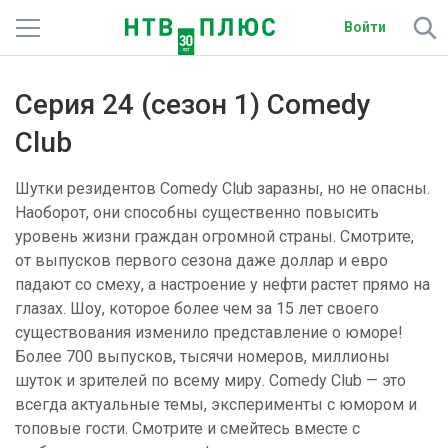
Войти
Телеканалы
Серия 24 (сезон 1) Comedy
Фильмы и сериалы
Club
Спорт
Шутки резидентов Comedy Club заразны, но не опасны.
Наоборот, они способны существенно повысить
Подписки
уровень жизни граждан огромной страны. Смотрите,
от выпусков первого сезона даже доллар и евро
Радио
падают со смеху, а настроение у нефти растет прямо на
глазах. Шоу, которое более чем за 15 лет своего
Спутниковым абонентам
существования изменило представление о юморе!
Более 700 выпусков, тысячи номеров, миллионы
О сайте
шуток и зрителей по всему миру. Comedy Club — это
всегда актуальные темы, эксперименты с юмором и
Активировать промокод
топовые гости. Смотрите и смейтесь вместе с