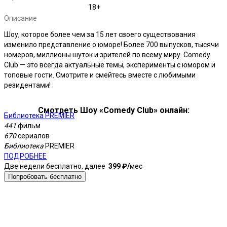
18+
Описание
Шоу, которое более чем за 15 лет своего существования
изменило представление о юморе! Более 700 выпусков, тысячи
номеров, миллионы шуток и зрителей по всему миру. Comedy
Club — это всегда актуальные темы, эксперименты с юмором и
топовые гости. Смотрите и смейтесь вместе с любимыми
резидентами!
Смотреть Шоу «Comedy Club» онлайн:
Библиотека PREMIER
К
441
фильм
4
670
сериалов
2
Библиотека
PREMIER
6
ПОДРОБНЕЕ
8
Две недели бесплатно, далее
399 ₽⁠/⁠
мес
Б
Б
Попробовать бесплатно
П