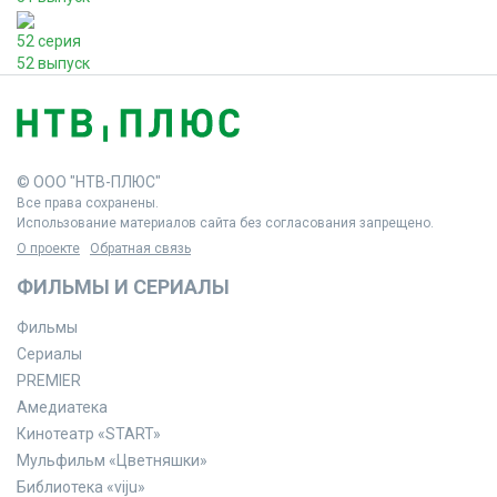
52 серия
52 выпуск
© ООО "НТВ-ПЛЮС"
Все права сохранены.
Использование материалов сайта без согласования запрещено.
О проекте
Обратная связь
ФИЛЬМЫ И СЕРИАЛЫ
Фильмы
Сериалы
PREMIER
Амедиатека
Кинотеатр «START»
Мульфильм «Цветняшки»
Библиотека «viju»