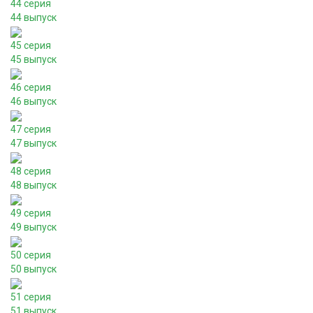
44 серия
44 выпуск
45 серия
45 выпуск
46 серия
46 выпуск
47 серия
47 выпуск
48 серия
48 выпуск
49 серия
49 выпуск
50 серия
50 выпуск
51 серия
51 выпуск