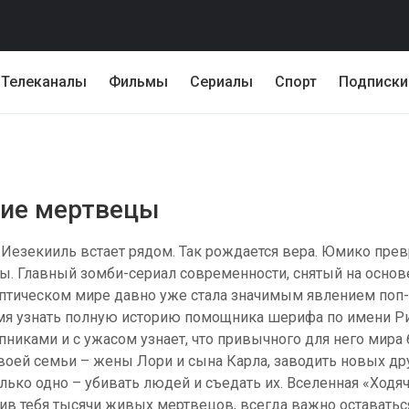
Телеканалы
Фильмы
Сериалы
Спорт
Подписки
чие мертвецы
 Иезекииль встает рядом. Так рождается вера. Юмико прев
вды. Главный зомби-сериал современности, снятый на осно
тическом мире давно уже стала значимым явлением поп-
мя узнать полную историю помощника шерифа по имени Ри
пниками и с ужасом узнает, что привычного для него мира
оей семьи – жены Лори и сына Карла, заводить новых друз
лько одно – убивать людей и съедать их. Вселенная «Ходя
отив тебя тысячи живых мертвецов, всегда важно оставать