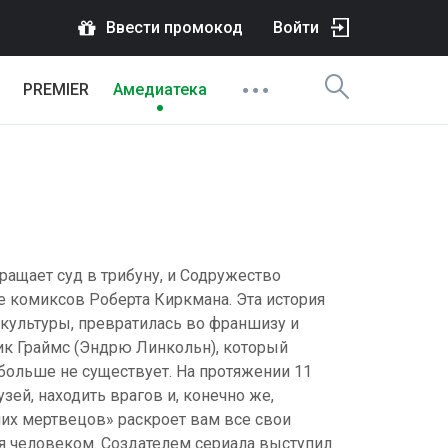
Ввести промокод
Войти
PREMIER
Амедиатека
ращает суд в трибуну, и Содружество
ве комиксов Роберта Киркмана. Эта история
культуры, превратилась во франшизу и
к Граймс (Эндрю Линкольн), который
 больше не существует. На протяжении 11
ей, находить врагов и, конечно же,
чих мертвецов» раскроет вам все свои
ся человеком. Создателем сериала выступил