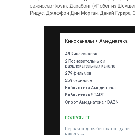
режиссер Фрэнк Дарабонт («Побег из Шоушенк
Ридус, Джеффри Дин Морган, Данай Гурира, С
Киноканалы + Амедиатека
48
Киноканалов
2
Познавательных и
развлекательных канала
279
фильмов
559
сериалов
Библиотека
Амедиатека
Библиотека
START
Спорт
Амедиатека / DAZN
ПОДРОБНЕЕ
Первая неделя бесплатно, далее
599 ₽⁠/⁠
мес