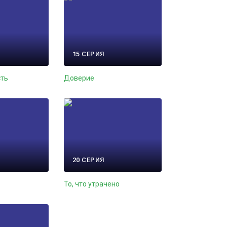
15 СЕРИЯ
сть
Доверие
20 СЕРИЯ
То, что утрачено