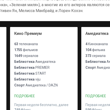
а», «Зеленая миля»), а многие из его актеров являются 
тивен Ян, Мелисса Макбрайд и Лорен Кохэн.
Кино Премиум
Амедиатека
63
телеканала
4
Киноканала
1755
фильмов
104
фильма
1649
сериалов
373
сериала
Библиотека
Амедиатека
Библиотека
Ам
Библиотека
PREMIER
Спорт
Амедиат
Библиотека
START
Библиотека
viju
Спорт
Амедиатека / DAZN
ПОДРОБНЕЕ
ПОДРОБНЕЕ
Первая неделя бесплатно, далее
Первая неделя
749 ₽⁠/⁠
мес
599 ₽⁠/⁠
мес