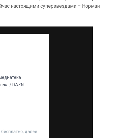
сейчас настоящими суперзвездами – Норман
едиатека
ека / DAZN
 бесплатно, далее