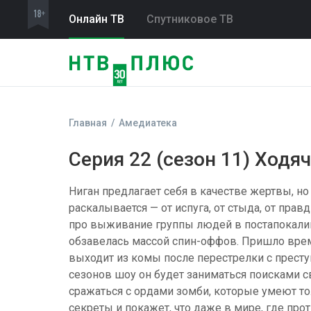
Онлайн ТВ
Спутниковое ТВ
Главная
Амедиатека
Серия 22 (сезон 11) Ходя
Ниган предлагает себя в качестве жертвы, но
раскалывается — от испуга, от стыда, от пра
про выживание группы людей в постапокалип
обзавелась массой спин-оффов. Пришло вре
выходит из комы после перестрелки с престу
сезонов шоу он будет заниматься поисками св
сражаться с ордами зомби, которые умеют то
секреты и покажет, что даже в мире, где пр