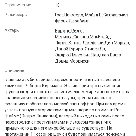
Ограничение
18+
Режиссеры
Грег Никотеро
,
Майкл Е. Сатраземис
,
Фрэнк Дарабонт
Актёры
Норман Ридус
,
Мелисса Сюзанн МакБрайд
,
Лорен Кохэн
,
Джеффри Дин Морган
,
Данай Гурира
,
Стивен Ян
,
Эндрю Линкольн
,
Чендлер Риггз
,
Дэвид Моррисси
Описание
Главный зомби-сериал современности, снятый на основе
комиксов Роберта Киркмана. Эта история про выживание
группы людей в постапокалиптическом мире давно уже стала
значимым явлением поп-культуры, превратилась во
франшизу и обзавелась массой спин-оффов. Пришло время
узнать полную историю помощника шерифа по имени Рик
Граймс (Эндрю Линкольн), который выходит из комы после
перестрелки с преступниками и с ужасом узнает, что
привычного для него мира больше не существует. На
протяжении 11 сезонов шоу он будет заниматься поисками