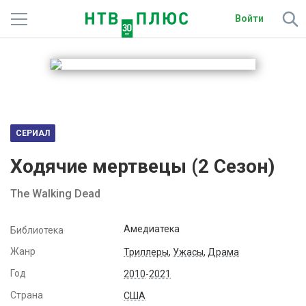
Войти
Телеканалы
Фильмы и сериалы
Спорт
СЕРИАЛ
Подписки
Ходячие мертвецы (
2
Сезон)
Радио
The Walking Dead
Спутниковым абонентам
Амедиатека
Библиотека
О сайте
Жанр
Триллеры
,
Ужасы
,
Драма
Год
2010
-
2021
Активировать промокод
Страна
США