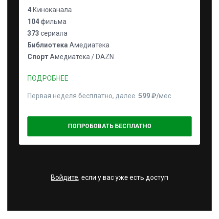
4
Киноканала
104
фильма
373
сериала
Библиотека
Амедиатека
Спорт
Амедиатека / DAZN
ПОДРОБНЕЕ
Первая неделя бесплатно, далее
599 ₽⁠/⁠
мес
ПОПРОБОВАТЬ БЕСПЛАТНО
Войдите
, если у вас уже есть доступ