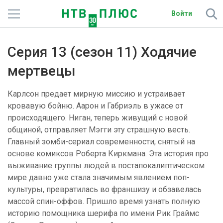
Войти
Телеканалы
Серия 13 (сезон 11) Ходячие
Фильмы и сериалы
мертвецы
Спорт
Карлсон предает мирную миссию и устраивает
кровавую бойню. Аарон и Габриэль в ужасе от
Подписки
происходящего. Ниган, теперь живущий с новой
общиной, отправляет Мэгги эту страшную весть.
Радио
Главный зомби-сериал современности, снятый на
основе комиксов Роберта Киркмана. Эта история про
Спутниковым абонентам
выживание группы людей в постапокалиптическом
мире давно уже стала значимым явлением поп-
О сайте
культуры, превратилась во франшизу и обзавелась
массой спин-оффов. Пришло время узнать полную
Активировать промокод
историю помощника шерифа по имени Рик Граймс