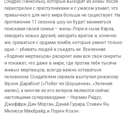
(Эндрю Линкольн), который выходит из комы после
перестрелки с преступниками и с ужасом узнает, что
привычного для него мира больше не существует. На
протяжении 11 сезонов шоу он будет заниматься
поисками своей семьи – жены Лори и сына Карла,
заводить новых друзей, находить врагов и, конечно
же, сражаться с ордами зомби, которые умеют только
одно – убивать людей и съедать их. Вселенная
«Ходячих мертвецов» раскроет вам все свои секреты
и покажет, что даже в мире, где против тебя тысячи
живых мертвецов, всегда важно оставаться
человеком. Создателем сериала выступил режиссер
Фрэнк Дарабонт («Побег из Шоушенка», «Зеленая
миля»), а многие из его актеров являются сейчас
настоящими суперзвездами – Норман Ридус,
Джеффри Дин Морган, Данай Гурира, Стивен Ян,
Мелисса Макбрайд и Лорен Кохэн.