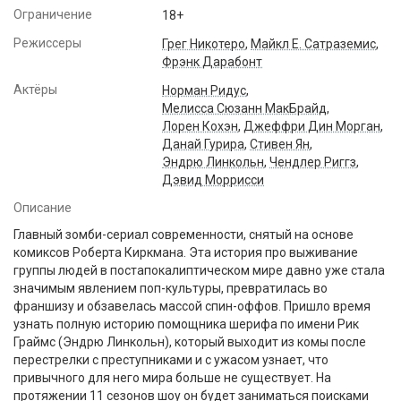
Ограничение
18+
Режиссеры
Грег Никотеро
,
Майкл Е. Сатраземис
,
Фрэнк Дарабонт
Актёры
Норман Ридус
,
Мелисса Сюзанн МакБрайд
,
Лорен Кохэн
,
Джеффри Дин Морган
,
Данай Гурира
,
Стивен Ян
,
Эндрю Линкольн
,
Чендлер Риггз
,
Дэвид Моррисси
Описание
Главный зомби-сериал современности, снятый на основе
комиксов Роберта Киркмана. Эта история про выживание
группы людей в постапокалиптическом мире давно уже стала
значимым явлением поп-культуры, превратилась во
франшизу и обзавелась массой спин-оффов. Пришло время
узнать полную историю помощника шерифа по имени Рик
Граймс (Эндрю Линкольн), который выходит из комы после
перестрелки с преступниками и с ужасом узнает, что
привычного для него мира больше не существует. На
протяжении 11 сезонов шоу он будет заниматься поисками