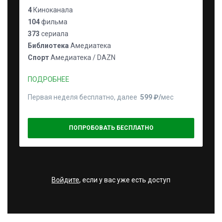
4
Киноканала
104
фильма
373
сериала
Библиотека
Амедиатека
Спорт
Амедиатека / DAZN
ПОДРОБНЕЕ
Первая неделя бесплатно, далее
599 ₽⁠/⁠
мес
ПОПРОБОВАТЬ БЕСПЛАТНО
Войдите
, если у вас уже есть доступ