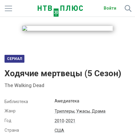
Войти
Телеканалы
Фильмы и сериалы
Спорт
СЕРИАЛ
Подписки
Ходячие мертвецы (
5
Сезон)
Радио
The Walking Dead
Спутниковым абонентам
Амедиатека
Библиотека
О сайте
Жанр
Триллеры
,
Ужасы
,
Драма
Год
2010
-
2021
Активировать промокод
Страна
США