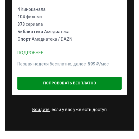
4
Киноканала
104
фильма
373
сериала
Библиотека
Амедиатека
Спорт
Амедиатека / DAZN
ПОДРОБНЕЕ
Первая неделя бесплатно, далее
599 ₽⁠/⁠
мес
ПОПРОБОВАТЬ БЕСПЛАТНО
Войдите
, если у вас уже есть доступ