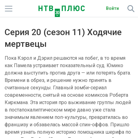
Войти
Телеканалы
Серия 20 (сезон 11) Ходячие
Фильмы и сериалы
мертвецы
Спорт
Пока Кэрол и Дэрил решаются на побег, в то время
как Памела устраивает показательный суд. Юмико
Подписки
должна выступить против друга — или потерять брата.
Времени в обрез, и решение нужно принять в
Радио
считанные секунды. Главный зомби-сериал
современности, снятый на основе комиксов Роберта
Спутниковым абонентам
Киркмана. Эта история про выживание группы людей
в постапокалиптическом мире давно уже стала
О сайте
значимым явлением поп-культуры, превратилась во
франшизу и обзавелась массой спин-оффов. Пришло
Активировать промокод
время узнать полную историю помощника шерифа по