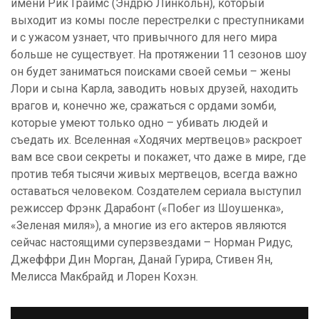
имени Рик Граймс (Эндрю Линкольн), который
выходит из комы после перестрелки с преступниками
и с ужасом узнает, что привычного для него мира
больше не существует. На протяжении 11 сезонов шоу
он будет заниматься поисками своей семьи – жены
Лори и сына Карла, заводить новых друзей, находить
врагов и, конечно же, сражаться с ордами зомби,
которые умеют только одно – убивать людей и
съедать их. Вселенная «Ходячих мертвецов» раскроет
вам все свои секреты и покажет, что даже в мире, где
против тебя тысячи живых мертвецов, всегда важно
оставаться человеком. Создателем сериала выступил
режиссер Фрэнк Дарабонт («Побег из Шоушенка»,
«Зеленая миля»), а многие из его актеров являются
сейчас настоящими суперзвездами – Норман Ридус,
Джеффри Дин Морган, Данай Гурира, Стивен Ян,
Мелисса Макбрайд и Лорен Кохэн.