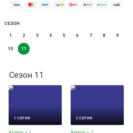
СЕЗОН
1
2
3
4
5
6
7
8
9
10
11
Сезон 11
1 СЕРИЯ
2 СЕРИЯ
Ахерон: ч. 1
Ахерон: ч. 2