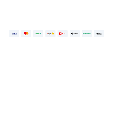
Войдите