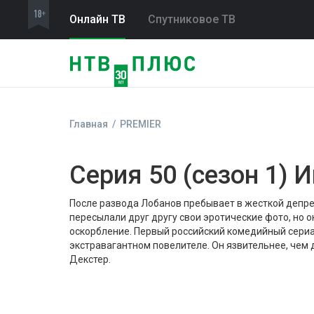
Онлайн ТВ
Спутниковое ТВ
Главная
PREMIER
Серия 50 (сезон 1) 
После развода Лобанов пребывает в жесткой депре
пересылали друг другу свои эротические фото, но 
оскорбление. Первый российский комедийный сериал
экстравагантном повелителе. Он язвительнее, чем 
Декстер.