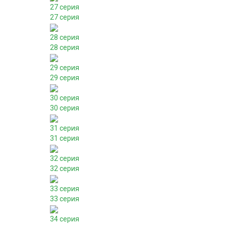
27 серия
27 серия
28 серия
28 серия
29 серия
29 серия
30 серия
30 серия
31 серия
31 серия
32 серия
32 серия
33 серия
33 серия
34 серия