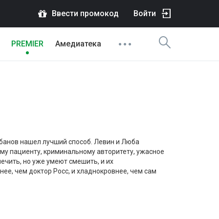
Ввести промокод
Войти
PREMIER
Амедиатека
банов нашел лучший способ. Левин и Люба
ему пациенту, криминальному авторитету, ужасное
ечить, но уже умеют смешить, и их
ее, чем доктор Росс, и хладнокровнее, чем сам