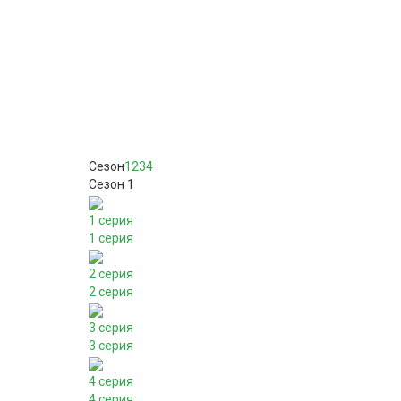
Сезон
1
2
3
4
Сезон 1
1 серия
1 серия
2 серия
2 серия
3 серия
3 серия
4 серия
4 серия