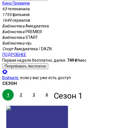
Кино Премиум
63
телеканала
1755
фильмов
1649
сериалов
Библиотека
Амедиатека
Библиотека
PREMIER
Библиотека
START
Библиотека
viju
Спорт
Амедиатека / DAZN
ПОДРОБНЕЕ
Первая неделя бесплатно, далее
749 ₽⁠/⁠
мес
Попробовать бесплатно
Войдите
, если у вас уже есть доступ
СЕЗОН
Сезон 1
1
2
3
4