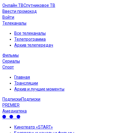
Онлайн ТВ
Спутниковое ТВ
Ввести промокод
Войти
Телеканалы
Все телеканалы
Телепрограмма
Архив телепередач
Фильмы
Сериалы
Спорт
Главная
Трансляции
Архив и лучшие моменты
Подписки
Подписки
PREMIER
Амедиатека
Кинотеатр «START»