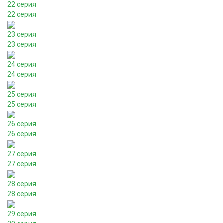
22 серия
22 серия
23 серия
23 серия
24 серия
24 серия
25 серия
25 серия
26 серия
26 серия
27 серия
27 серия
28 серия
28 серия
29 серия