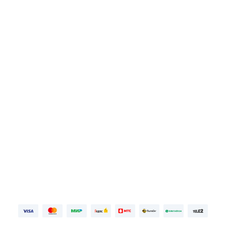
Библиотека
START
Библиотека
viju
Спорт
Амедиатека / DAZN
ПОДРОБНЕЕ
Первая неделя бесплатно, далее
749 ₽⁠/⁠
мес
ПОПРОБОВАТЬ БЕСПЛАТНО
Войдите