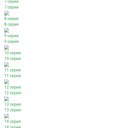
7 серия
7 серия
8 серия
8 серия
9 серия
9 серия
10 серия
10 серия
11 серия
11 серия
12 серия
12 серия
13 серия
13 серия
14 серия
14 серия