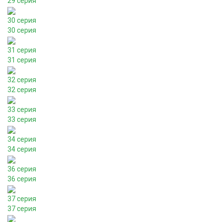
29 серия
30 серия
30 серия
31 серия
31 серия
32 серия
32 серия
33 серия
33 серия
34 серия
34 серия
36 серия
36 серия
37 серия
37 серия