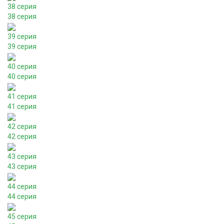
38 серия
38 серия
39 серия
39 серия
40 серия
40 серия
41 серия
41 серия
42 серия
42 серия
43 серия
43 серия
44 серия
44 серия
45 серия