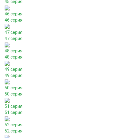
45 серия
46 серия
46 серия
47 серия
47 серия
48 серия
48 серия
49 серия
49 серия
50 серия
50 серия
51 серия
51 серия
52 серия
52 серия