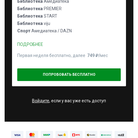
Библиотека
Амедиатека
Библиотека
PREMIER
Библиотека
START
Библиотека
viju
Спорт
Амедиатека / DAZN
ПОДРОБНЕЕ
Первая неделя бесплатно, далее
749 ₽⁠/⁠
мес
ПОПРОБОВАТЬ БЕСПЛАТНО
Войдите
, если у вас уже есть доступ