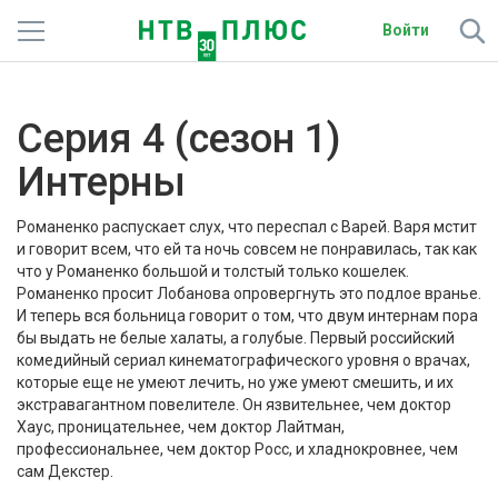
Войти
Телеканалы
Серия 4 (сезон 1)
Фильмы и сериалы
Интерны
Спорт
Романенко распускает слух, что переспал с Варей. Варя мстит
Подписки
и говорит всем, что ей та ночь совсем не понравилась, так как
что у Романенко большой и толстый только кошелек.
Романенко просит Лобанова опровергнуть это подлое вранье.
Радио
И теперь вся больница говорит о том, что двум интернам пора
бы выдать не белые халаты, а голубые. Первый российский
Спутниковым абонентам
комедийный сериал кинематографического уровня о врачах,
которые еще не умеют лечить, но уже умеют смешить, и их
О сайте
экстравагантном повелителе. Он язвительнее, чем доктор
Хаус, проницательнее, чем доктор Лайтман,
профессиональнее, чем доктор Росс, и хладнокровнее, чем
Активировать промокод
сам Декстер.