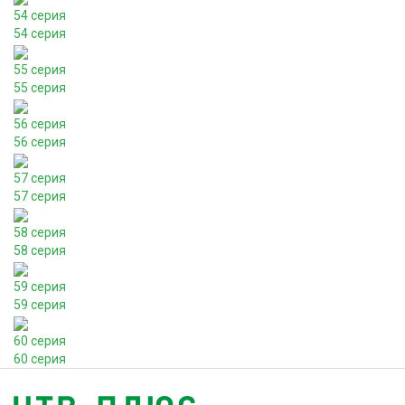
54 серия
54 серия
55 серия
55 серия
56 серия
56 серия
57 серия
57 серия
58 серия
58 серия
59 серия
59 серия
60 серия
60 серия