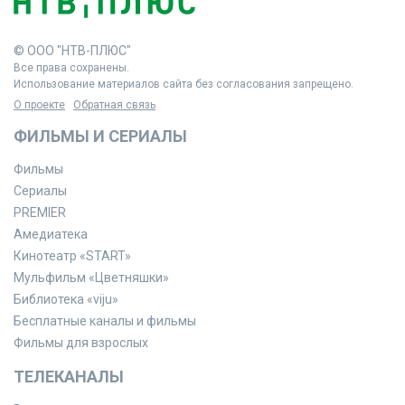
© ООО "НТВ-ПЛЮС"
Все права сохранены.
Использование материалов сайта без согласования запрещено.
О проекте
Обратная связь
ФИЛЬМЫ И СЕРИАЛЫ
Фильмы
Сериалы
PREMIER
Амедиатека
Кинотеатр «START»
Мульфильм «Цветняшки»
Библиотека «viju»
Бесплатные каналы и фильмы
Фильмы для взрослых
ТЕЛЕКАНАЛЫ