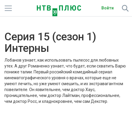
Войти
Телеканалы
Серия 15 (сезон 1)
Фильмы и сериалы
Интерны
Спорт
Лобанов узнает, как использовать пылесос для любовных
Подписки
утех. А друг Романенко узнает, что будет, если схватить Варю
пониже талии. Первый российский комедийный сериал
кинематографического уровня о врачах, которые еще не
Радио
умеют лечить, но уже умеют смешить, и их экстравагантном
повелителе. Он язвительнее, чем доктор Хаус,
Спутниковым абонентам
проницательнее, чем доктор Лайтман, профессиональнее,
чем доктор Росс, и хладнокровнее, чем сам Декстер.
О сайте
Активировать промокод
Библиотека PREMIER