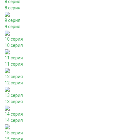
8 серия
8 серия
9 серия
9 серия
10 серия
10 серия
11 серия
11 серия
12 серия
12 серия
13 серия
13 серия
14 серия
14 серия
15 серия
15 серия