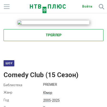
Войти
Телеканалы
Фильмы и сериалы
ТРЕЙЛЕР
Спорт
Подписки
Радио
ШОУ
Comedy Club (
15
Сезон)
Спутниковым абонентам
PREMIER
Библиотека
О сайте
Жанр
Юмор
Активировать промокод
Год
2005
-
2025