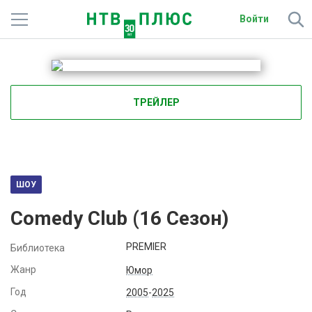
Войти
Телеканалы
Фильмы и сериалы
ТРЕЙЛЕР
Спорт
Подписки
Радио
ШОУ
Comedy Club (
16
Сезон)
Спутниковым абонентам
PREMIER
Библиотека
О сайте
Жанр
Юмор
Активировать промокод
Год
2005
-
2025