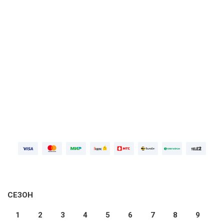
ПОДРОБНЕЕ
Первая неделя бесплатно, далее
749 ₽⁠/⁠
мес
ПОПРОБОВАТЬ БЕСПЛАТНО
Войдите
СЕЗОН
1
2
3
4
5
6
7
8
9