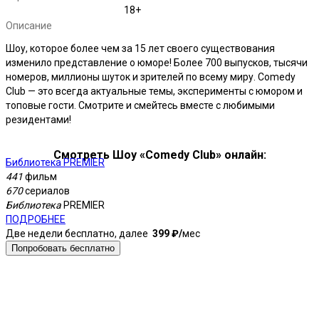
18+
Описание
Шоу, которое более чем за 15 лет своего существования
изменило представление о юморе! Более 700 выпусков, тысячи
номеров, миллионы шуток и зрителей по всему миру. Comedy
Club — это всегда актуальные темы, эксперименты с юмором и
топовые гости. Смотрите и смейтесь вместе с любимыми
резидентами!
Смотреть Шоу «Comedy Club» онлайн:
Библиотека PREMIER
К
441
фильм
4
670
сериалов
2
Библиотека
PREMIER
6
ПОДРОБНЕЕ
8
Две недели бесплатно, далее
399 ₽⁠/⁠
мес
Б
Б
Попробовать бесплатно
П