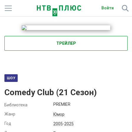
Войти
Телеканалы
Фильмы и сериалы
ТРЕЙЛЕР
Спорт
Подписки
Радио
ШОУ
Comedy Club (
21
Сезон)
Спутниковым абонентам
PREMIER
Библиотека
О сайте
Жанр
Юмор
Активировать промокод
Год
2005
-
2025