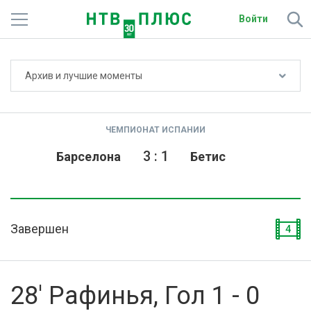
Войти
Не показывать счёт
Архив и лучшие моменты
Телеканалы
Фильмы и сериалы
ЧЕМПИОНАТ ИСПАНИИ
Спорт
3
:
1
Барселона
Бетис
Подписки
Радио
Завершен
4
Спутниковым абонентам
О сайте
28' Рафинья, Гол 1 - 0