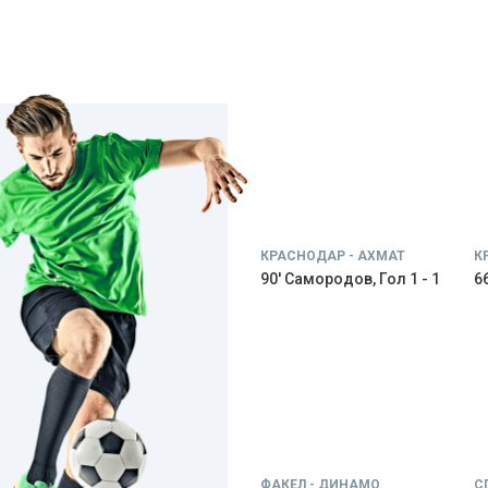
КРАСНОДАР - АХМАТ
К
90' Самородов, Гол 1 - 1
66
ФАКЕЛ - ДИНАМО
С