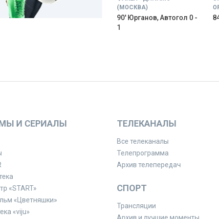
(МОСКВА)
О
90' Юрганов, Автогол 0 -
84
1
МЫ И СЕРИАЛЫ
ТЕЛЕКАНАЛЫ
Все телеканалы
ы
Телепрограмма
R
Архив телепередач
тека
СПОРТ
тр «START»
льм «Цветняшки»
Трансляции
ка «viju»
Архив и лучшие моменты