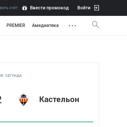
Ввести промокод
Войти
вать счёт
PREMIER
Амедиатека
И. СЕГУНДА
2
Кастельон