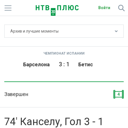
Войти
Не показывать счёт
Архив и лучшие моменты
Телеканалы
Фильмы и сериалы
ЧЕМПИОНАТ ИСПАНИИ
Спорт
3
:
1
Барселона
Бетис
Подписки
Радио
Завершен
4
Спутниковым абонентам
О сайте
74' Канселу, Гол 3 - 1