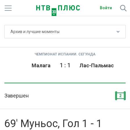
Войти
Не показывать счёт
Архив и лучшие моменты
Телеканалы
Фильмы и сериалы
ЧЕМПИОНАТ ИСПАНИИ. СЕГУНДА
Спорт
1
:
1
Малага
Лас-Пальмас
Подписки
Радио
Завершен
2
Спутниковым абонентам
О сайте
69' Муньос, Гол 1 - 1