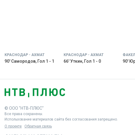
КРАСНОДАР - АХМАТ
КРАСНОДАР - АХМАТ
ФАКЕЛ
90' Самородов, Гол 1 - 1
66' Уткин, Гол 1 - 0
90' Юр
© ООО "НТВ-ПЛЮС"
Все права сохранены.
Использование материалов сайта без согласования запрещено.
О проекте
Обратная связь