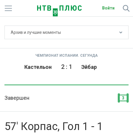
Войти
Не показывать счёт
Архив и лучшие моменты
Телеканалы
Фильмы и сериалы
ЧЕМПИОНАТ ИСПАНИИ. СЕГУНДА
Спорт
2
:
1
Кастельон
Эйбар
Подписки
Радио
Завершен
3
Спутниковым абонентам
О сайте
57' Корпас, Гол 1 - 1