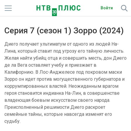
Войти
Телеканалы
Серия 7 (сезон 1) Зорро (2024)
Фильмы и сериалы
Диего получает ультиматум от одного из людей На-
Спорт
Лина, который ставит под угрозу его тайную личность.
Желая найти убийц отца и совершить месть, дон Диего
Подписки
де ла Вега оставляет учебу и приезжает в
Калифорнию. В Лос-Анджелесе под покровом маски
Радио
Зорро он идет против могущественного губернатора и
коррумпированных властей. Неожиданным врагом
Спутниковым абонентам
героя становится индианка На-Лин, в совершенстве
владеющая боевым искусством своего народа.
О сайте
Преисполненный решимости Диего раскроет
семейные тайны, которые навсегда изменят его
Активировать промокод
судьбу.