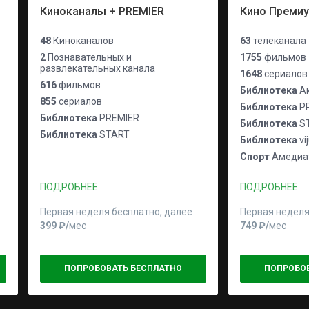
Киноканалы + PREMIER
Кино Преми
48
Киноканалов
63
телеканала
2
Познавательных и
1755
фильмов
развлекательных канала
1648
сериалов
616
фильмов
Библиотека
Ам
855
сериалов
Библиотека
P
Библиотека
PREMIER
Библиотека
S
Библиотека
START
Библиотека
vi
Спорт
Амедиат
ПОДРОБНЕЕ
ПОДРОБНЕЕ
Первая неделя бесплатно, далее
Первая неделя
399 ₽⁠/⁠
мес
749 ₽⁠/⁠
мес
ПОПРОБОВАТЬ БЕСПЛАТНО
ПОПРОБО