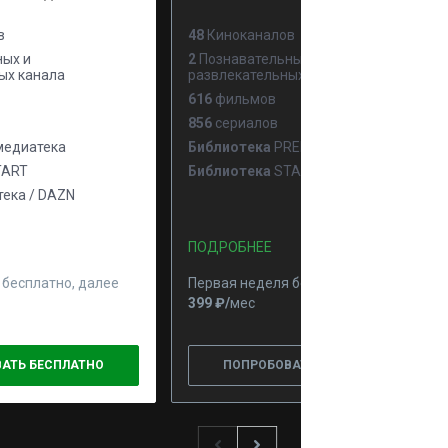
в
48
Киноканалов
ых и
2
Познавательных и
ых канала
развлекательных канала
616
фильмов
856
сериалов
едиатека
Библиотека
PREMIER
ART
Библиотека
START
ека / DAZN
ПОДРОБНЕЕ
 бесплатно, далее
Первая неделя бесплатно, далее
399 ₽⁠/⁠
мес
АТЬ БЕСПЛАТНО
ПОПРОБОВАТЬ БЕСПЛАТНО