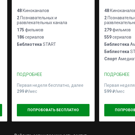
48
Киноканалов
48
Киноканало
2
Познавательных и
2
Познавательн
развлекательных канала
развлекательн
175
фильмов
279
фильмов
186
сериалов
559
сериалов
Библиотека
START
Библиотека
Ам
Библиотека
ST
Спорт
Амедиат
ПОДРОБНЕЕ
ПОДРОБНЕЕ
Первая неделя бесплатно, далее
Первая неделя
299 ₽⁠/⁠
мес
599 ₽⁠/⁠
мес
ПОПРОБОВАТЬ БЕСПЛАТНО
ПОПРОБОВ