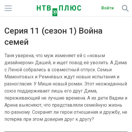
Войти
Телеканалы
Серия 11 (сезон 1) Война
Фильмы и сериалы
семей
Спорт
Таня уверена, что муж изменяет ей с «новым
дизайнером» Дашей, и ищет повод её уволить. А Дима
Подписки
с Леной собрались в совместный отпуск. Семьи
Мамонтовых и Ремнёвых ждут новые испытания и
Радио
разногласия. У Миши новый роман. Этот неожиданный
союз поддерживает лишь его друг Дима,
Спутниковым абонентам
переживающий не лучшие времена. А их дети Вадим и
Арина выясняют, что представляли семейную жизнь
О сайте
по-разному. Сохранят ли герои отношения и дружбу, не
потеряв при этом доверия друг к другу?
Активировать промокод