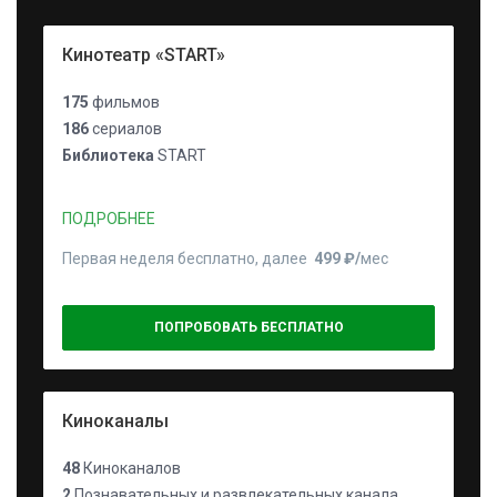
Кинотеатр «START»
175
фильмов
186
сериалов
Библиотека
START
ПОДРОБНЕЕ
Первая неделя бесплатно, далее
499 ₽⁠/⁠
мес
ПОПРОБОВАТЬ БЕСПЛАТНО
Киноканалы
48
Киноканалов
2
Познавательных и развлекательных канала