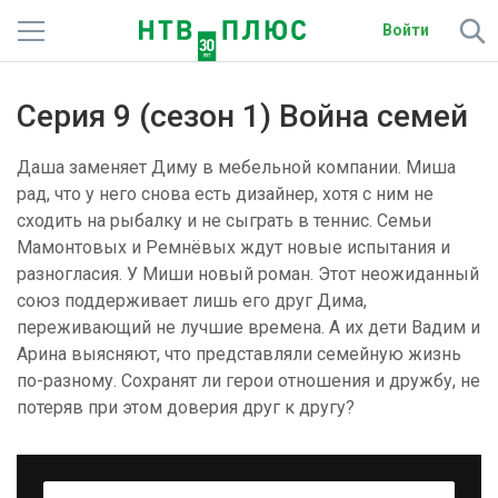
Войти
Телеканалы
Серия 9 (сезон 1) Война семей
Фильмы и сериалы
Даша заменяет Диму в мебельной компании. Миша
Спорт
рад, что у него снова есть дизайнер, хотя с ним не
сходить на рыбалку и не сыграть в теннис. Семьи
Подписки
Мамонтовых и Ремнёвых ждут новые испытания и
разногласия. У Миши новый роман. Этот неожиданный
Радио
союз поддерживает лишь его друг Дима,
переживающий не лучшие времена. А их дети Вадим и
Спутниковым абонентам
Арина выясняют, что представляли семейную жизнь
по-разному. Сохранят ли герои отношения и дружбу, не
О сайте
потеряв при этом доверия друг к другу?
Активировать промокод