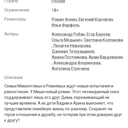
Страна
Россия
Ограничение
18+
Режиссеры
Роман Фокин
,
Евгений Корчагин
,
Илья Фарфель
Актёры
Александр Робак
,
Егор Бероев
,
Ольга Медынич
,
Светлана Колпакова
,
Пелагея Невзорова
,
Джемал Тетруашвили
,
Арина Постникова
,
Арам Вардеванян
,
Александра Флоринская
,
Ангелина Стречина
Описание
Семьи Мамонтовых и Ремнёвых ждут новые испытания и
разногласия. У Миши новый роман. Этот неожиданный союз
поддерживает лишь его друг Дима, переживающий не
лучшие времена. А их дети Вадим и Арина выясняют, что
представляли семейную жизнь по-разному. Сохранят ли
герои отношения и дружбу, не потеряв при этом доверия друг
к другу?