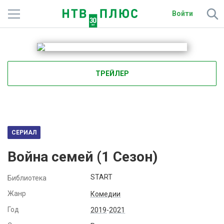
Войти
Телеканалы
Фильмы и сериалы
ТРЕЙЛЕР
Спорт
Подписки
Радио
СЕРИАЛ
Война семей (
1
Сезон)
Спутниковым абонентам
START
Библиотека
О сайте
Жанр
Комедии
Активировать промокод
Год
2019
-
2021