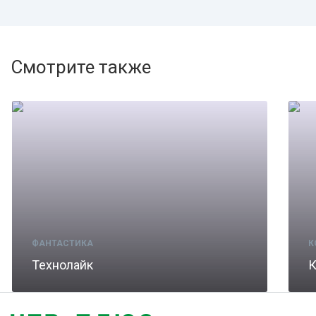
Смотрите также
ФАНТАСТИКА
К
Технолайк
К