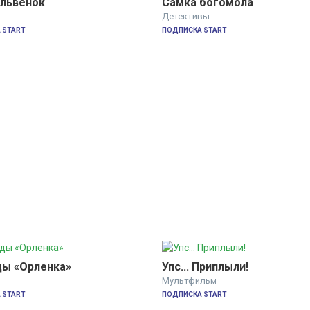
 львенок
Самка богомола
Детективы
 START
ПОДПИСКА START
ы «Орленка»
Упс... Приплыли!
Мультфильм
 START
ПОДПИСКА START