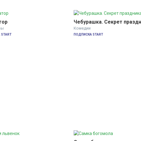
тор
Чебурашка. Секрет празд
вы
Комедии
 START
ПОДПИСКА START