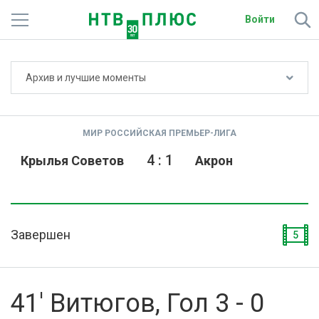
Войти
Не показывать счёт
Архив и лучшие моменты
Телеканалы
Фильмы и сериалы
МИР РОССИЙСКАЯ ПРЕМЬЕР-ЛИГА
Спорт
4
:
1
Крылья Советов
Акрон
Подписки
Радио
Завершен
5
Спутниковым абонентам
О сайте
41' Витюгов, Гол 3 - 0