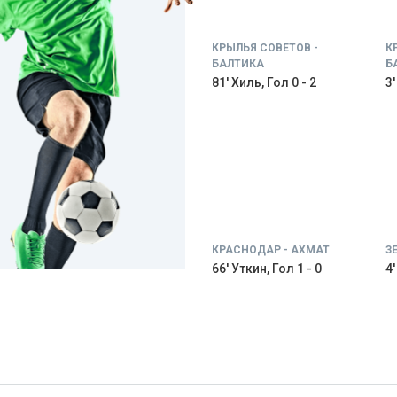
КРЫЛЬЯ СОВЕТОВ -
К
БАЛТИКА
Б
81' Хиль, Гол 0 - 2
3'
КРАСНОДАР - АХМАТ
З
66' Уткин, Гол 1 - 0
4