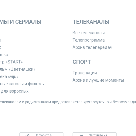
МЫ И СЕРИАЛЫ
ТЕЛЕКАНАЛЫ
Все телеканалы
ы
Телепрограмма
R
Архив телепередач
тека
СПОРТ
тр «START»
льм «Цветняшки»
Трансляции
ка «viju»
Архив и лучшие моменты
ные каналы и фильмы
для взрослых
леканалам и радиоканалам предоставляется круглосуточно и безвозмездн