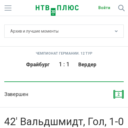
Войти
Не показывать счёт
Архив и лучшие моменты
Телеканалы
Фильмы и сериалы
ЧЕМПИОНАТ ГЕРМАНИИ. 12 ТУР
Спорт
1
:
1
Фрайбург
Вердер
Подписки
Радио
Завершен
2
Спутниковым абонентам
О сайте
42' Вальдшмидт, Гол, 1-0