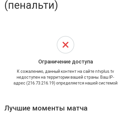
(пенальти)
Активировать промокод
Лучшие моменты матча