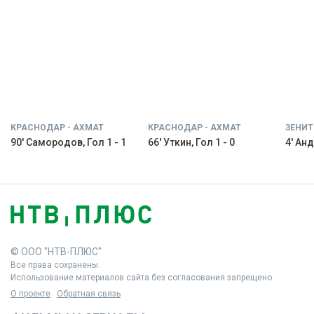
КРАСНОДАР - АХМАТ
КРАСНОДАР - АХМАТ
ЗЕНИТ
90' Самородов, Гол 1 - 1
66' Уткин, Гол 1 - 0
4' Анд
© ООО "НТВ-ПЛЮС"
Все права сохранены.
Использование материалов сайта без согласования запрещено.
О проекте
Обратная связь