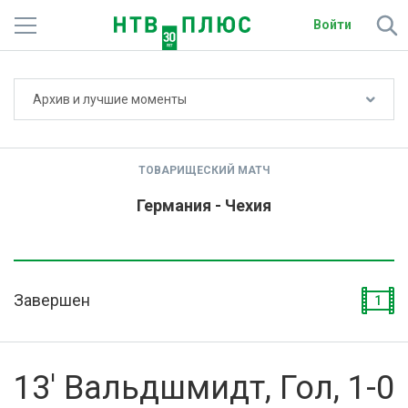
Войти
Не показывать счёт
Архив и лучшие моменты
Телеканалы
Фильмы и сериалы
ТОВАРИЩЕСКИЙ МАТЧ
Спорт
Германия - Чехия
Подписки
Радио
Завершен
1
Спутниковым абонентам
О сайте
13' Вальдшмидт, Гол, 1-0