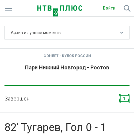
Войти
Не показывать счёт
Архив и лучшие моменты
Телеканалы
Фильмы и сериалы
ФОНБЕТ - КУБОК РОССИИ
Спорт
Пари Нижний Новгород - Ростов
Подписки
Радио
Завершен
1
Спутниковым абонентам
О сайте
82' Тугарев, Гол 0 - 1