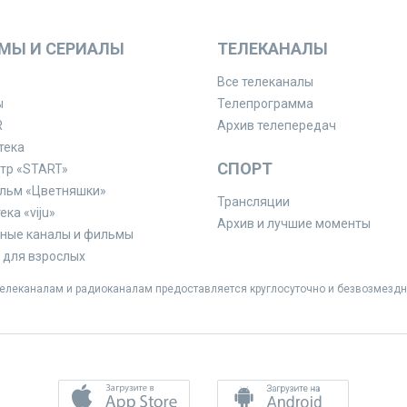
МЫ И СЕРИАЛЫ
ТЕЛЕКАНАЛЫ
Все телеканалы
ы
Телепрограмма
R
Архив телепередач
тека
СПОРТ
тр «START»
льм «Цветняшки»
Трансляции
ка «viju»
Архив и лучшие моменты
ные каналы и фильмы
для взрослых
леканалам и радиоканалам предоставляется круглосуточно и безвозмездн