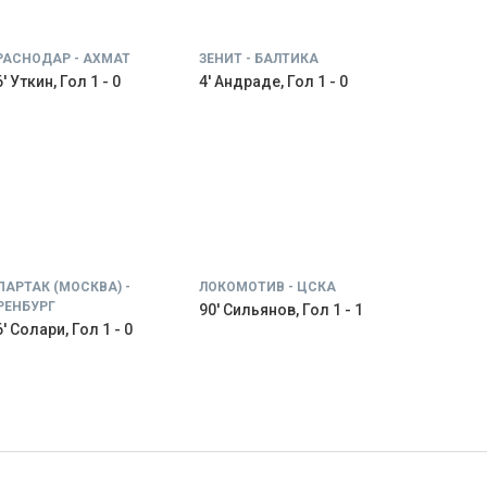
РАСНОДАР - АХМАТ
ЗЕНИТ - БАЛТИКА
' Уткин, Гол 1 - 0
4' Андраде, Гол 1 - 0
ПАРТАК (МОСКВА) -
ЛОКОМОТИВ - ЦСКА
РЕНБУРГ
90' Сильянов, Гол 1 - 1
' Солари, Гол 1 - 0