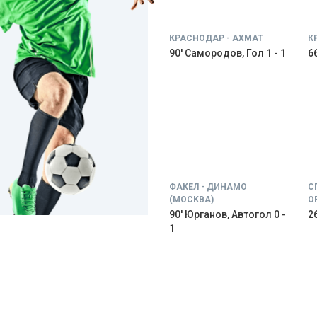
КРАСНОДАР - АХМАТ
К
90' Самородов, Гол 1 - 1
66
ФАКЕЛ - ДИНАМО
С
(МОСКВА)
О
90' Юрганов, Автогол 0 -
26
1