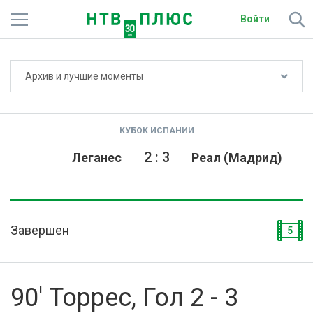
Войти
Не показывать счёт
Архив и лучшие моменты
Телеканалы
Фильмы и сериалы
КУБОК ИСПАНИИ
Спорт
2
:
3
Леганес
Реал (Мадрид)
Подписки
Радио
Завершен
5
Спутниковым абонентам
О сайте
90' Торрес, Гол 2 - 3