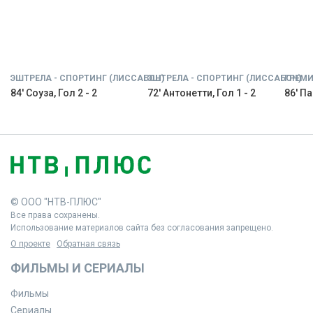
ЭШТРЕЛА - СПОРТИНГ (ЛИССАБОН)
ЭШТРЕЛА - СПОРТИНГ (ЛИССАБОН)
ГРЕМИ
84' Соуза, Гол 2 - 2
72' Антонетти, Гол 1 - 2
86' Па
© ООО "НТВ-ПЛЮС"
Все права сохранены.
Использование материалов сайта без согласования запрещено.
О проекте
Обратная связь
ФИЛЬМЫ И СЕРИАЛЫ
Фильмы
Сериалы