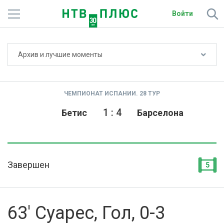
Войти
Не показывать счёт
Архив и лучшие моменты
Телеканалы
Фильмы и сериалы
ЧЕМПИОНАТ ИСПАНИИ. 28 ТУР
Спорт
1
:
4
Бетис
Барселона
Подписки
Радио
Завершен
5
Спутниковым абонентам
О сайте
63' Суарес, Гол, 0-3