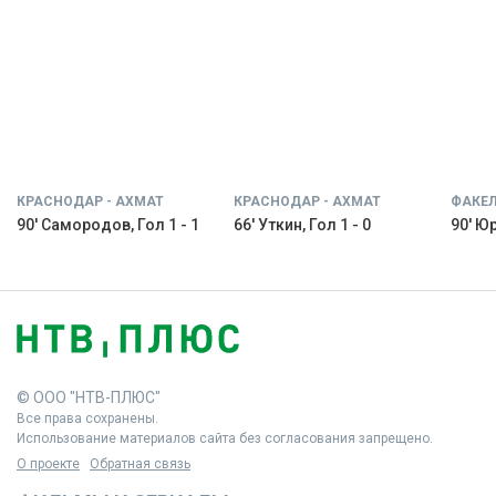
КРАСНОДАР - АХМАТ
КРАСНОДАР - АХМАТ
ФАКЕЛ
90' Самородов, Гол 1 - 1
66' Уткин, Гол 1 - 0
90' Юр
© ООО "НТВ-ПЛЮС"
Все права сохранены.
Использование материалов сайта без согласования запрещено.
О проекте
Обратная связь