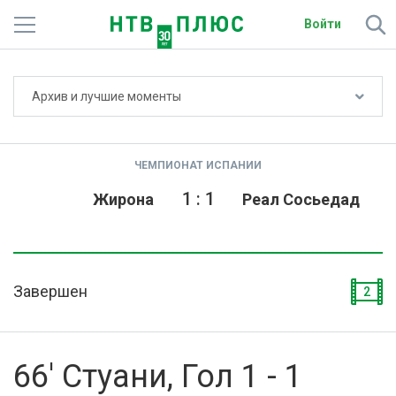
Войти
Не показывать счёт
Архив и лучшие моменты
Телеканалы
Фильмы и сериалы
ЧЕМПИОНАТ ИСПАНИИ
Спорт
1
:
1
Жирона
Реал Сосьедад
Подписки
Радио
Завершен
2
Спутниковым абонентам
О сайте
66' Стуани, Гол 1 - 1