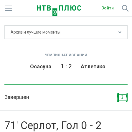
Войти
Не показывать счёт
Архив и лучшие моменты
Телеканалы
Фильмы и сериалы
ЧЕМПИОНАТ ИСПАНИИ
Спорт
1
:
2
Осасуна
Атлетико
Подписки
Радио
Завершен
3
Спутниковым абонентам
О сайте
71' Серлот, Гол 0 - 2