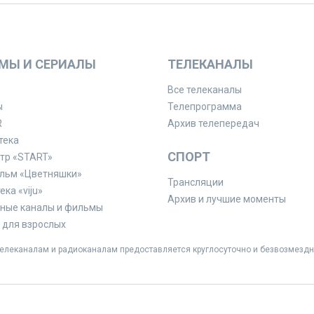
МЫ И СЕРИАЛЫ
ТЕЛЕКАНАЛЫ
Все телеканалы
ы
Телепрограмма
R
Архив телепередач
тека
СПОРТ
тр «START»
льм «Цветняшки»
Трансляции
ка «viju»
Архив и лучшие моменты
ные каналы и фильмы
для взрослых
леканалам и радиоканалам предоставляется круглосуточно и безвозмездн